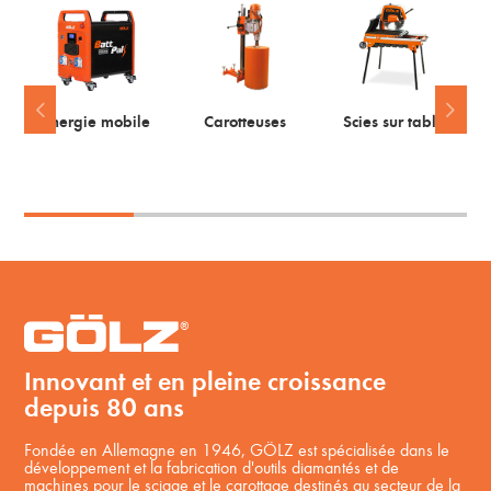
Energie mobile
Carotteuses
Scies sur table
Innovant et en pleine croissance
depuis 80 ans
Fondée en Allemagne en 1946, GÖLZ est spécialisée dans le
développement et la fabrication d'outils diamantés et de
machines pour le sciage et le carottage destinés au secteur de la