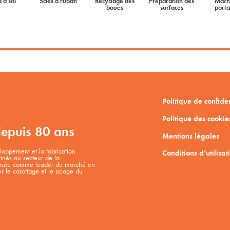
s à sol
Scies à ruban
Recyclage des
Préparation des
Mach
boues
surfaces
porta
Politique de confiden
Politique des cookie
depuis 80 ans
Mentions légales
oppement et la fabrication
Conditions d’utilisat
tinés au secteur de la
mposée comme leader du marché en
 le carottage et le sciage du