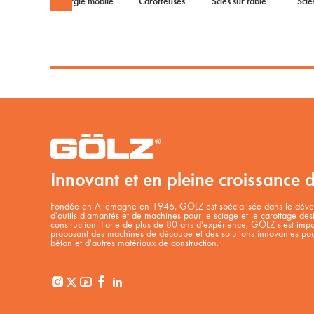
Energie mobile
Carotteuses
Scies sur table
Scie
Innovant et en pleine croissance 
Fondée en Allemagne en 1946, GÖLZ est spécialisée dans le dével
d'outils diamantés et de machines pour le sciage et le carottage des
construction. Forte de plus de 80 ans d'expérience, GÖLZ s'est i
proposant des machines de découpe et des solutions innovantes pour
béton et d'autres matériaux de construction.