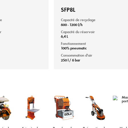
SFP8L
ge
Capacité de recyclage
600 - 1200 l/h
r
Capacité du réservoir
6,4 L
Fonctionnement
100% pneumatic
Consommation d'air
250 l / 6 bar