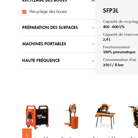
RECYCLAGE DES BOUES
SFP3L
Recyclage des boues
Capacité de recycla
400 - 600 l/h
PRÉPARATION DES SURFACES
Capacité de réservoi
2,4 L
MACHINES PORTABLES
Fonctionnement
100% pneumatique
Consommation d'air
HAUTE FRÉQUENCE
250 l / 8 bar