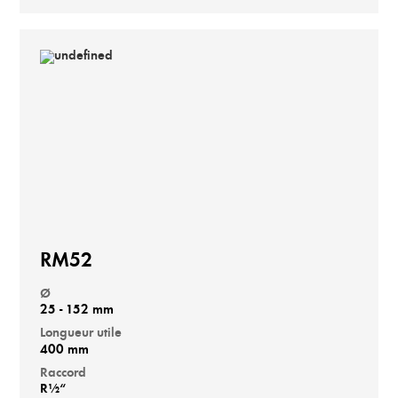
RM52
Ø
25 - 152 mm
Longueur utile
400 mm
Raccord
R½“