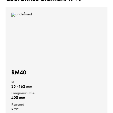
RM40
Ø
25 - 162 mm
Longueur utile
400 mm
Raccord
R½“