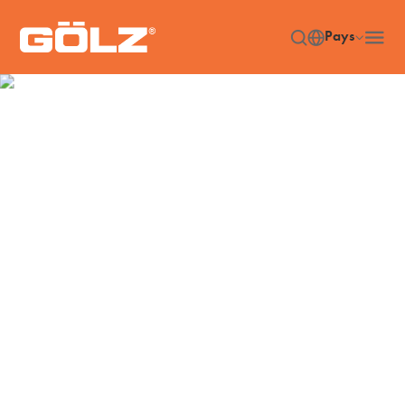
Pays
Outils diamantés
Accueil
Diamond Tools
/