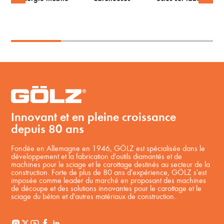
Innovant et en pleine croissance
depuis 80 ans
Fondée en Allemagne en 1946, GÖLZ est spécialisée dans le
développement et la fabrication d'outils diamantés et de
machines pour le sciage et le carottage destinés au secteur de la
construction. Forte de plus de 80 ans d'expérience, GÖLZ s'est
imposée comme leader du marché en proposant des machines
de découpe et des solutions innovantes pour le carottage et le
sciage du béton et d'autres matériaux de construction.