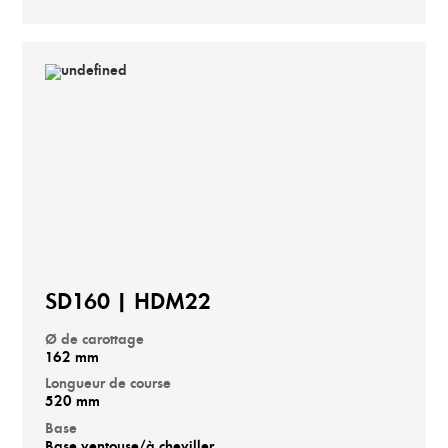
SD160 | HDM22
Ø de carottage
162 mm
Longueur de course
520 mm
Base
Base ventouse/à cheviller