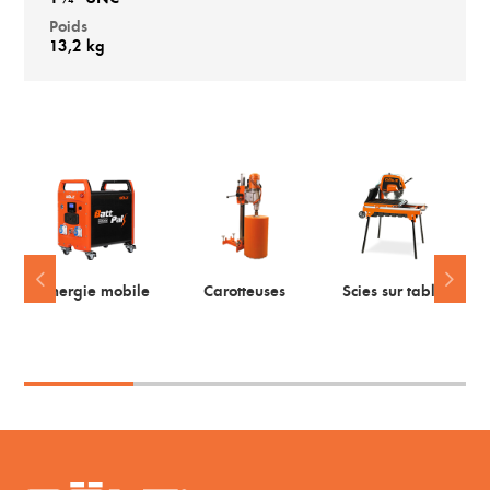
Poids
13,2 kg
Energie mobile
Carotteuses
Scies sur table