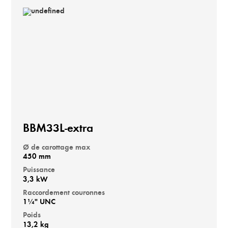
BBM33L-extra
Ø de carottage max
450 mm
Puissance
3,3 kW
Raccordement couronnes
1¼" UNC
Poids
13,2 kg