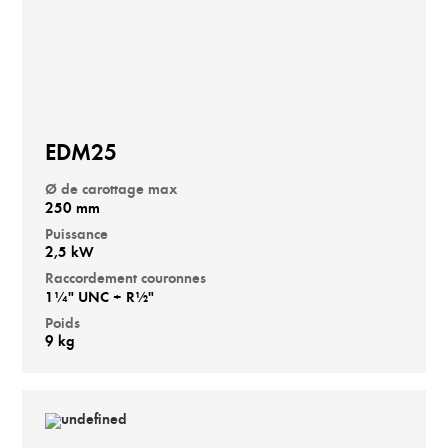
EDM25
Ø de carottage max
250 mm
Puissance
2,5 kW
Raccordement couronnes
1¼" UNC + R½"
Poids
9 kg