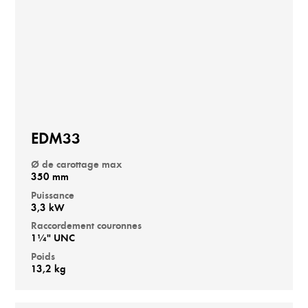
EDM33
Ø de carottage max
350 mm
Puissance
3,3 kW
Raccordement couronnes
1¼" UNC
Poids
13,2 kg