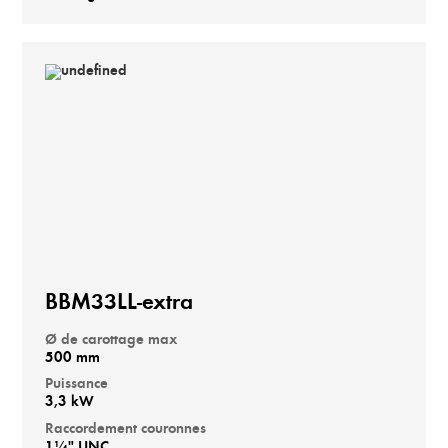
BBM33LL-extra
Ø de carottage max
500 mm
Puissance
3,3 kW
Raccordement couronnes
1¼" UNC