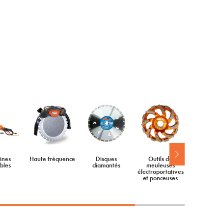
ines
Haute fréquence
Disques
Outils de
Couron
bles
diamantés
meuleuses
diama
électroportatives
et ponceuses