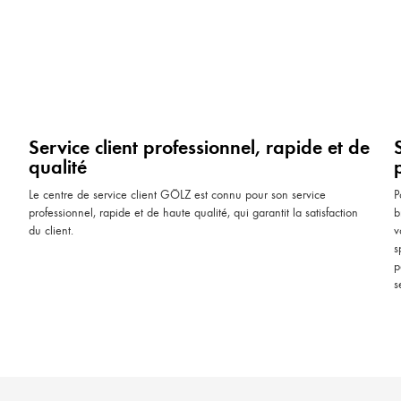
Service client professionnel, rapide et de
qualité
Le centre de service client GÖLZ est connu pour son service
P
professionnel, rapide et de haute qualité, qui garantit la satisfaction
b
du client.
v
s
p
s