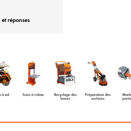
 et réponses
s à sol
Scies à ruban
Recyclage des
Préparation des
Mach
boues
surfaces
porta