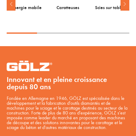
Energie mobile
Carotteuses
Scies sur table
Innovant et en pleine croissance
depuis 80 ans
Fondée en Allemagne en 1946, GÖLZ est spécialisée dans le
développement et la fabrication d'outils diamantés et de
machines pour le sciage et le carottage destinés au secteur de la
construction. Forte de plus de 80 ans d'expérience, GÖLZ s'est
imposée comme leader du marché en proposant des machines
de découpe et des solutions innovantes pour le carottage et le
sciage du béton et d'autres matériaux de construction.