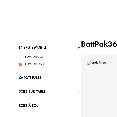
Accueil
Machines
/
BattPak3
ENERGIE MOBILE
BattPak5048
BattPak3621
CAROTTEUSES
SCIES SUR TABLE
SCIES À SOL