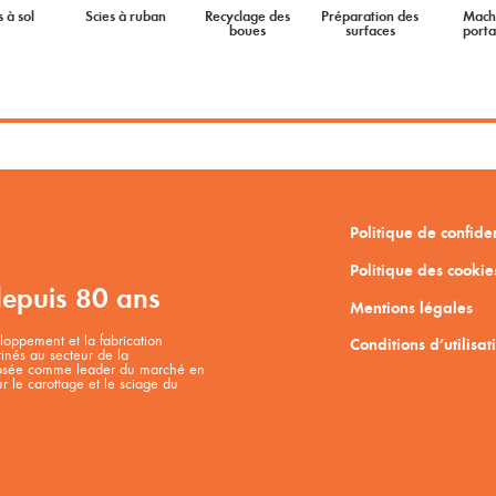
s à sol
Scies à ruban
Recyclage des
Préparation des
Mach
boues
surfaces
porta
Politique de confiden
Politique des cookie
depuis 80 ans
Mentions légales
oppement et la fabrication
Conditions d’utilisat
tinés au secteur de la
mposée comme leader du marché en
 le carottage et le sciage du