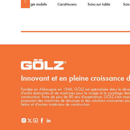
Energie mobile
Carotteuses
Scies sur table
Scie
Innovant et en pleine croissance 
Fondée en Allemagne en 1946, GÖLZ est spécialisée dans le dével
d'outils diamantés et de machines pour le sciage et le carottage des
construction. Forte de plus de 80 ans d'expérience, GÖLZ s'est i
proposant des machines de découpe et des solutions innovantes pour
béton et d'autres matériaux de construction.