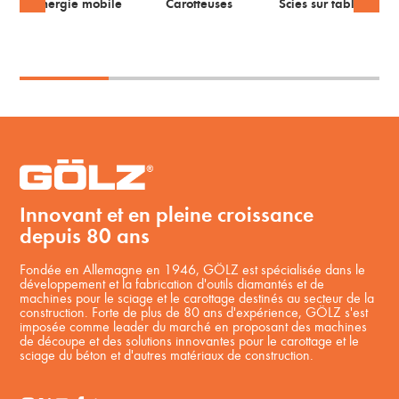
Energie mobile
Carotteuses
Scies sur table
Innovant et en pleine croissance
depuis 80 ans
Fondée en Allemagne en 1946, GÖLZ est spécialisée dans le
développement et la fabrication d'outils diamantés et de
machines pour le sciage et le carottage destinés au secteur de la
construction. Forte de plus de 80 ans d'expérience, GÖLZ s'est
imposée comme leader du marché en proposant des machines
de découpe et des solutions innovantes pour le carottage et le
sciage du béton et d'autres matériaux de construction.