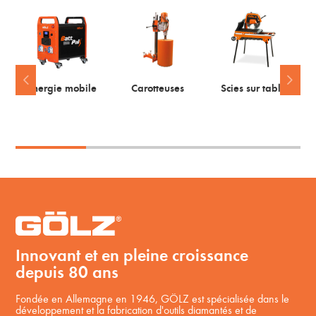
Energie mobile
Carotteuses
Scies sur table
Innovant et en pleine croissance
depuis 80 ans
Fondée en Allemagne en 1946, GÖLZ est spécialisée dans le
développement et la fabrication d'outils diamantés et de