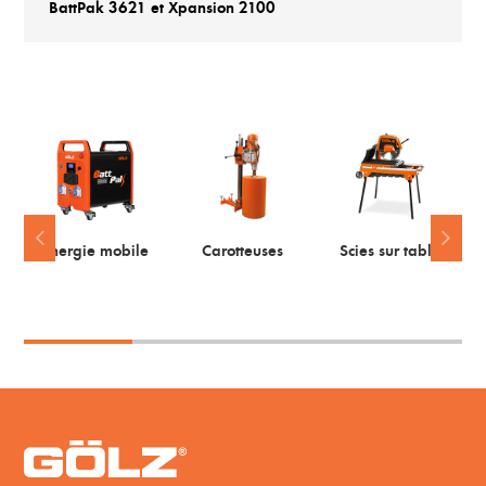
BattPak 3621 et Xpansion 2100
Energie mobile
Carotteuses
Scies sur table