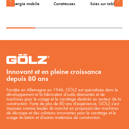
Energie mobile
Carotteuses
Scies sur table
Innovant et en pleine croissance
depuis 80 ans
Fondée en Allemagne en 1946, GÖLZ est spécialisée dans le
développement et la fabrication d'outils diamantés et de
machines pour le sciage et le carottage destinés au secteur de la
construction. Forte de plus de 80 ans d'expérience, GÖLZ s'est
imposée comme leader du marché en proposant des machines
de découpe et des solutions innovantes pour le carottage et le
sciage du béton et d'autres matériaux de construction.